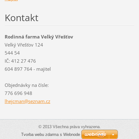
Kontakt
Rodinná farma Velký Vřešťov
Velký Vřešťov 124
544 54
IČ: 412 27 476
604 897 764 - majitel
Objednávky na čísle:
776 696 948
lhejcman
@seznam.
cz
© 2013 Všechna práva vyhrazena.
Tvorba webu zdarma s Webnode